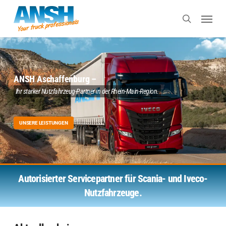
Skip
Menu
to
search
main
content
ANSH Aschaffenburg –
Ihr starker Nutzfahrzeug-Partner in der Rhein-Main-Region.
UNSERE LEISTUNGEN
Autorisierter Servicepartner für Scania- und Iveco-
Nutzfahrzeuge.