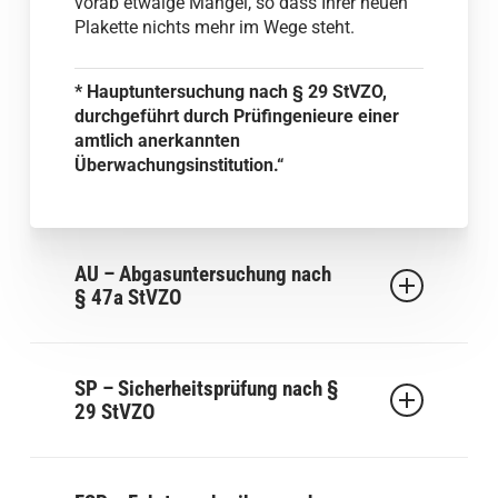
vorab etwaige Mängel, so dass Ihrer neuen
Plakette nichts mehr im Wege steht.
* Hauptuntersuchung nach § 29 StVZO,
durchgeführt durch Prüfingenieure einer
amtlich anerkannten
Überwachungsinstitution.“
AU – Abgasuntersuchung nach
§ 47a StVZO
Seit 2010 ist die Abgasuntersuchung (AU)
Bestandteil der Hauptuntersuchung (HU),
SP – Sicherheitsprüfung nach §
daher werden beide Prüfungen zusammen
29 StVZO
durchgeführt (für PKWs und LKWs – Diesel
oder Benzin).
Prüfung aller
sicherheitsrelevanten
,
verschleiß-
und
reparaturanfälligen