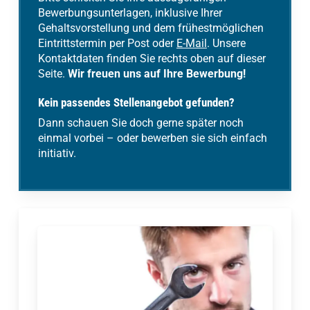
Wechselkoffersystemen
Bewerbungsunterlagen, inklusive Ihrer
Sie sind zuständig für den Umbau und
Gehaltsvorstellung und dem frühestmöglichen
Einbau von Zusatzeinrichtungen
Eintrittstermin per Post oder
E-Mail
. Unsere
Sie diagnostizieren und beurteilen
Kontaktdaten finden Sie rechts oben auf dieser
Fahrzeugschäden
Seite.
Wir freuen uns auf Ihre Bewerbung!
Sie übernehmen Schweiß- und
Richtarbeiten an der Karosserie
Kein passendes Stellenangebot gefunden?
Dann schauen Sie doch gerne später noch
einmal vorbei – oder bewerben sie sich einfach
Worauf es uns ankommt:
initiativ.
Abgeschlossene Berufsausbildung
zum Karosseriebaumechaniker/in
(Fachrichtung
Karosserieinstandhaltungstechnik)
oder alternativ: Fahrzeuglackierer/in
Beherrschung der MIG/MAG-
Schweißverfahren
Sorgfältige und gewissenhafte
Arbeitsweise
Teamfähigkeit, Flexibilität und die