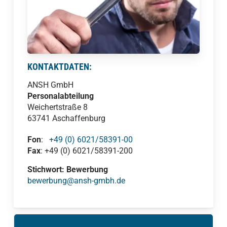
Bereitschaft zum Schichtdienst
Führerschein für PKW
Auf Sie wartet:
KONTAKTDATEN:
Eine vielseitige und herausfordernde
Aufgabe in einem innovativen und
ANSH GmbH
stetig wachsenden Unternehmen
Personalabteilung
Selbstständiges Arbeiten in einem
Weichertstraße 8
dynamischen Team
63741 Aschaffenburg
Eine leistungsgerechte Vergütung
Fon
:
+49 (0) 6021/58391-00
Fax
: +49 (0) 6021/58391-200
Stichwort: Bewerbung
bewerbung@ansh-gmbh.de