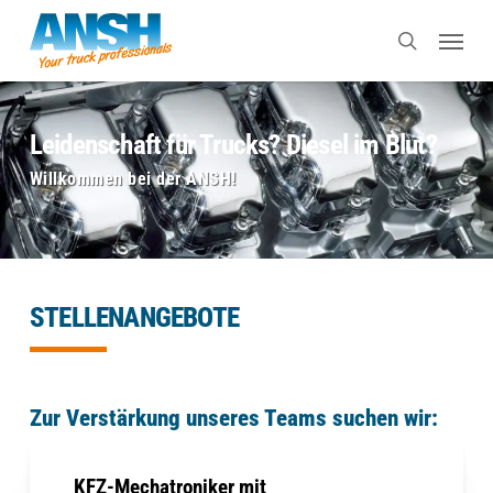
Skip
Menu
to
search
main
content
Leidenschaft für Trucks? Diesel im Blut?
Willkommen bei der ANSH!
STELLENANGEBOTE
Zur Verstärkung unseres Teams suchen wir:
KFZ-Mechatroniker mit